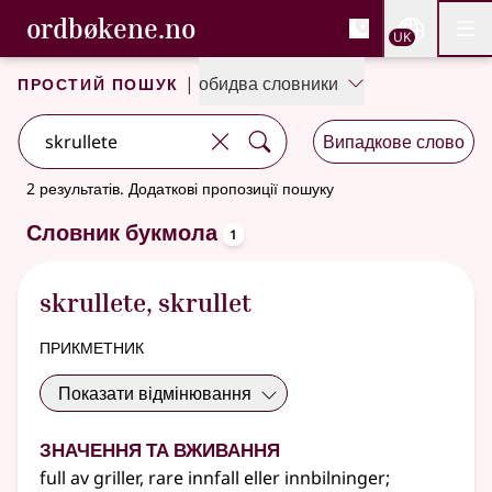
, Cловник букмола та С
ordbøkene.no
Nettsi
UK
Мен
Перейти до основного вмісту
Доступність
Cловник букмола та Словник нюношка
Простий пошук
|
обидва словники
Випадкове слово
2 результатів
.
Додаткові пропозиції пошуку
oppslagsord
Словник букмола
1
skrullete
,
skrullet
прикметник
Показати відмінювання
Значення та вживання
full av griller, rare innfall eller innbilninger
;