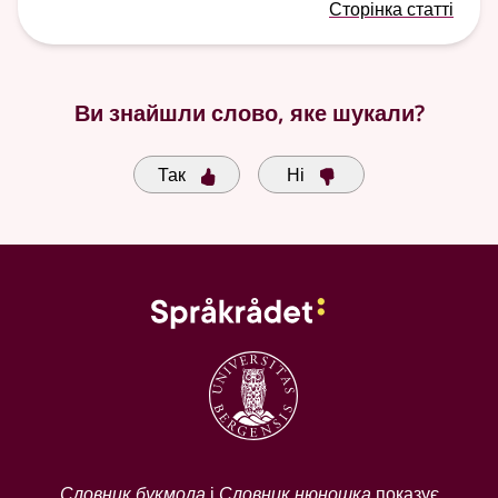
Сторінка статті
Ви знайшли слово, яке шукали?
Так
Ні
Словник букмола
і
Словник нюношка
показує