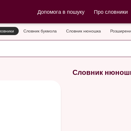
ла та Словник нюношка
Допомога в пошуку
Про словники
ловники
Словник букмола
Словник нюношка
Розширени
Словник нюнош