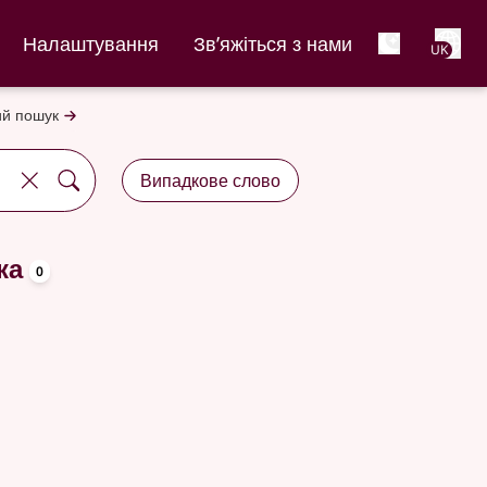
Net
Налаштування
Зв’яжіться з нами
UK
й пошук
Випадкове слово
oppslagsord
ка
0