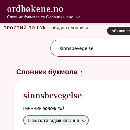
, Cловник букмо
ordbøkene.no
Перейти до основного вмісту
Доступність
Cловник букмола та Словник нюношка
Простий пошук
|
обидва словники
обидва с
Один результат
.
Додаткові пропозиції пошуку
oppslagsord
Словник букмола
1
sinnsbevegelse
іменник
чоловічий
Показати відмінювання