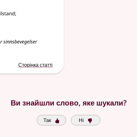
ilstand
;
or
sinnsbevegelser
Сторінка статті
Ви знайшли слово, яке шукали?
Так
Ні