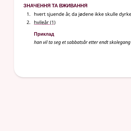
Значення та вживання
hvert sjuende år, da jødene ikke skulle dyrk
hvileår
(1)
Приклад
han vil ta seg et
sabbatsår
etter endt skolegang