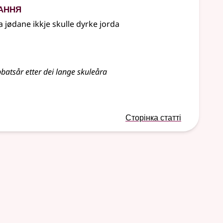
ання
a jødane ikkje skulle dyrke jorda
abbatsår etter dei lange skuleåra
Сторінка статті