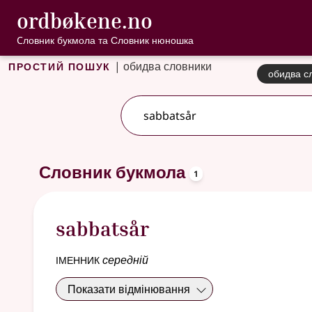
, Cловник букмо
ordbøkene.no
Перейти до основного вмісту
Доступність
Cловник букмола та Словник нюношка
Простий пошук
|
обидва словники
обидва с
2 результатів
.
Додаткові пропозиції пошуку
oppslagsord
Словник букмола
1
sabbatsår
іменник
середній
Показати відмінювання