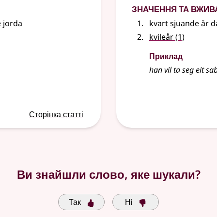
Значення та вжив
e jorda
kvart sjuande år d
kvileår
(1)
Приклад
han vil ta seg eit s
Сторінка статті
Ви знайшли слово, яке шукали?
Так
Ні