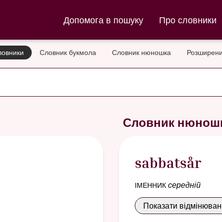
ла та Словник нюношка
Допомога в пошуку
Про словники
ловники
Словник букмола
Словник нюношка
Розширени
Словник нюнош
sabbatsår
іменник
середній
Показати відмінюва