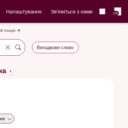
Net
Налаштування
Зв’яжіться з нами
UK
й пошук
Випадкове слово
oppslagsord
ка
1
ння