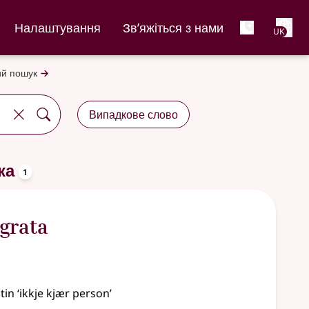
Net
Налаштування
Зв’яжіться з нами
UK
й пошук
Випадкове слово
oppslagsord
ка
1
grata
atin
‘ikkje kjær person’