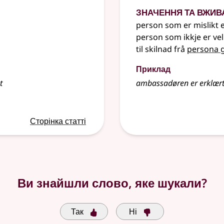
Значення та вжив
person som er mislikt e
person som ikkje er v
til skilnad frå
persona 
Приклад
t
ambassadøren er erklært
Сторінка статті
Ви знайшли слово, яке шукали?
Так
Ні