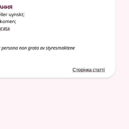
ання
ller uynskt
;
elkomen
;
grata
 persona non grata av styresmaktene
Сторінка статті