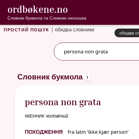
, Cловник букмо
ordbøkene.no
Перейти до основного вмісту
Доступність
Cловник букмола та Словник нюношка
Простий пошук
|
обидва словники
обидва с
2 результатів
.
Додаткові пропозиції пошуку
oppslagsord
Словник букмола
1
persona non grata
іменник
чоловічий
Походження
fra
latin
‘ikke kjær person’