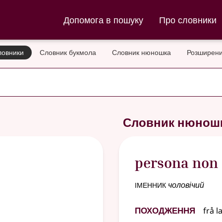
ла та Словник нюношка
Допомога в пошуку
Про словники
ловники
Словник букмола
Словник нюношка
Розширени
Словник нюнош
persona non 
іменник
чоловічий
Походження
frå
l