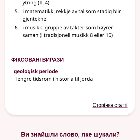
2
ytring
(
II
, 4)
i
matematikk
: rekkje av tal som stadig blir
gjentekne
i
musikk
: gruppe av takter som høyrer
saman (i tradisjonell musikk 8
eller
16)
Фіксовані вирази
geologisk periode
lengre tidsrom i historia til jorda
Сторінка статті
Ви знайшли слово, яке шукали?