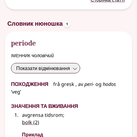
oppslagsord
Словник нюношка
1
periode
іменник
чоловічий
Показати відмінювання
Походження
frå
gresk
, av
peri-
og
hodos
‘veg’
Значення та вживання
avgrensa tidsrom
;
bolk
(2)
Приклад