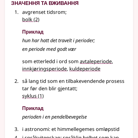
Значення та вживання
avgrenset tidsrom
;
bolk
(2)
Приклад
hun har hatt det travelt i perioder
;
en
periode
med godt vær
som etterledd i ord som
avtaleperiode
innkjøringsperiode
kuldeperiode
så lang tid som en tilbakevendende prosess
tar før den blir gjentatt
;
syklus
(1)
Приклад
perioden i en pendelbevegelse
i astronomi: et himmellegemes omløpstid
i språkvitenskap
: språklig helhet som kan