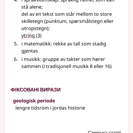
stå alene
;
del av en tekst som står mellom to store
skilletegn (punktum, spørsmålstegn eller
utropstegn)
;
ytring
(3)
i matematikk: rekke av tall som stadig
gjentas
i musikk: gruppe av takter som hører
sammen (i tradisjonell musikk 8 eller 16)
Фіксовані вирази
geologisk periode
lengre tidsrom i jordas historie
Сторінка статті