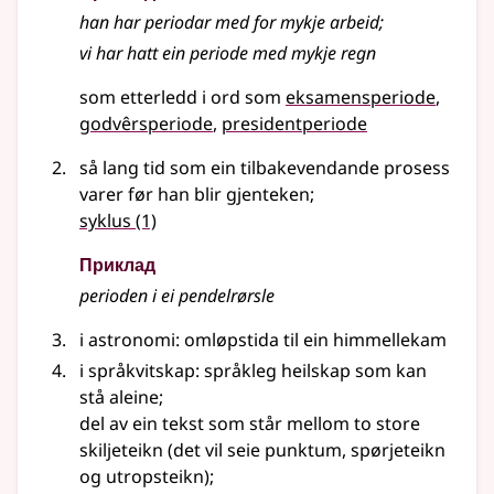
han har periodar med for mykje arbeid
;
vi har hatt ein periode med mykje regn
som etterledd i ord som
eksamensperiode
godvêrsperiode
presidentperiode
så lang tid som ein tilbakevendande prosess
varer før han blir gjenteken
;
syklus
(1)
Приклад
perioden i ei pendelrørsle
i astronomi: omløpstida til ein himmellekam
i
språkvitskap
: språkleg heilskap som kan
stå aleine
;
del av ein tekst som står mellom to store
skiljeteikn (
det vil seie
punktum, spørjeteikn
og utropsteikn)
;