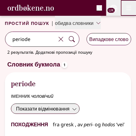
, Cловник букмола та С
ordbøkene.no
Nettsi
UK
Мен
Перейти до основного вмісту
Доступність
Cловник букмола та Словник нюношка
Простий пошук
|
обидва словники
Випадкове слово
2 результатів
.
Додаткові пропозиції пошуку
oppslagsord
Словник букмола
1
periode
іменник
чоловічий
Показати відмінювання
Походження
fra
gresk
, av
peri-
og
hodos
‘vei’