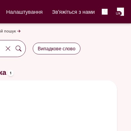
Net
Налаштування
Зв’яжіться з нами
UK
й пошук
Випадкове слово
oppslagsord
ка
1