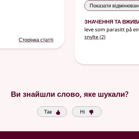
Показати відмінюва
Значення та вжив
leve som parasitt på e
snylte
(2)
Сторінка статті
Ви знайшли слово, яке шукали?
Так
Ні