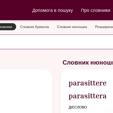
ла та Словник нюношка
Допомога в пошуку
Про словники
ловники
Словник букмола
Словник нюношка
Розширени
Словник нюнош
parasittere
parasittera
дієслово