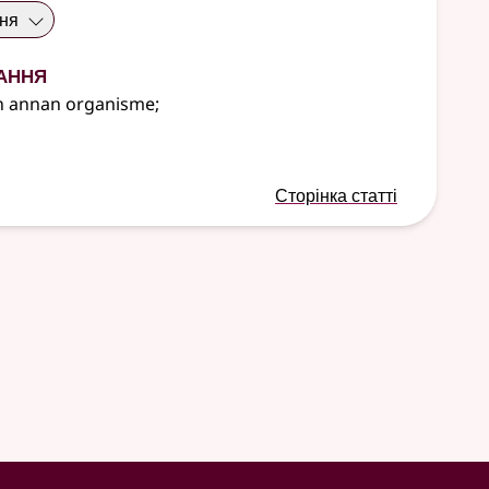
ння
ання
in annan organisme
;
Сторінка статті