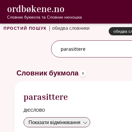
, Cловник букмо
ordbøkene.no
Перейти до основного вмісту
Доступність
Cловник букмола та Словник нюношка
Простий пошук
|
обидва словники
обидва с
2 результатів
.
Додаткові пропозиції пошуку
oppslagsord
Словник букмола
1
parasittere
дієслово
Показати відмінювання