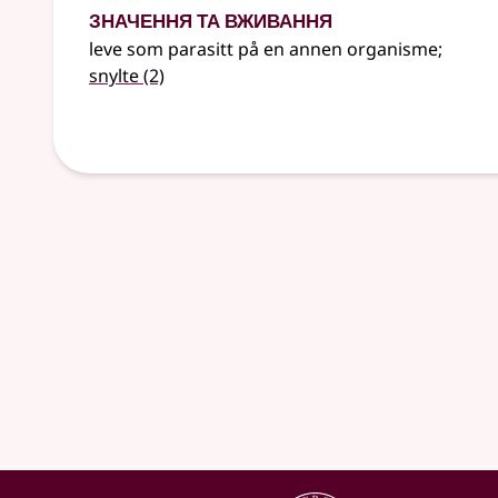
Значення та вживання
leve som parasitt på en annen organisme
;
snylte
(2)