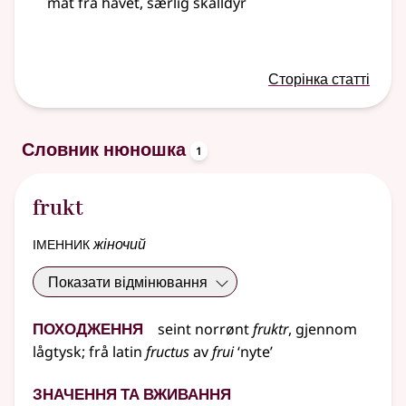
mat fra havet, særlig skalldyr
Сторінка статті
oppslagsord
Словник нюношка
1
frukt
іменник
жіночий
Показати відмінювання
Походження
seint
norrønt
fruktr
,
gjennom
lågtysk
;
frå
latin
fructus
av
frui
‘nyte’
Значення та вживання