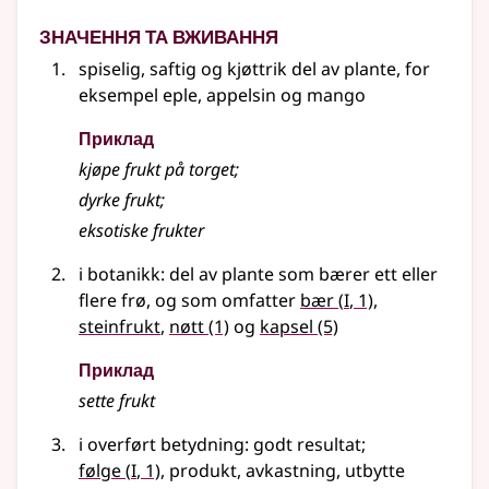
Значення та вживання
spiselig, saftig og kjøttrik del av plante, for
eksempel eple, appelsin og mango
Приклад
kjøpe
frukt
på torget
;
dyrke
frukt
;
eksotiske
frukter
i botanikk: del av plante som bærer ett eller
1
flere frø, og som omfatter
bær
(
I
, 1)
,
steinfrukt
,
nøtt
(1)
og
kapsel
(5)
Приклад
sette
frukt
i overført betydning
: godt resultat
;
1
følge
(
I
, 1)
, produkt, avkastning, utbytte