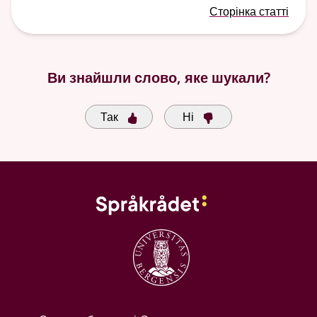
Сторінка статті
Ви знайшли слово, яке шукали?
Так
Ні