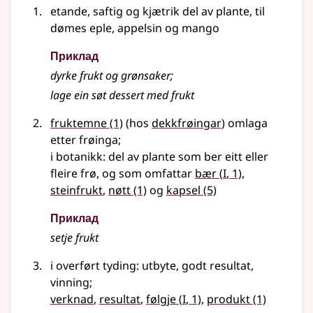
etande, saftig og kjætrik del av plante, til
dømes eple, appelsin og mango
Приклад
dyrke frukt og grønsaker
;
lage ein søt dessert med frukt
fruktemne
(1)
(hos
dekkfrøingar
) omlaga
etter frøinga
;
i botanikk: del av plante som ber eitt eller
1
fleire frø, og som omfattar
bær
(
I
, 1)
,
steinfrukt
,
nøtt
(1)
og
kapsel
(5)
Приклад
setje frukt
i
overført tyding
: utbyte, godt resultat,
vinning
;
1
verknad
,
resultat
,
følgje
(
I
, 1)
,
produkt
(1)