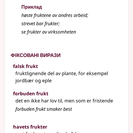
Приклад
høste
fruktene
av andres arbeid
;
strevet bar
frukter
;
se
frukter
av virksomheten
Фіксовані вирази
falsk frukt
fruktlignende del av plante,
for eksempel
jordbær og eple
forbuden frukt
det en ikke har lov til, men som er fristende
forbuden frukt smaker best
havets frukter