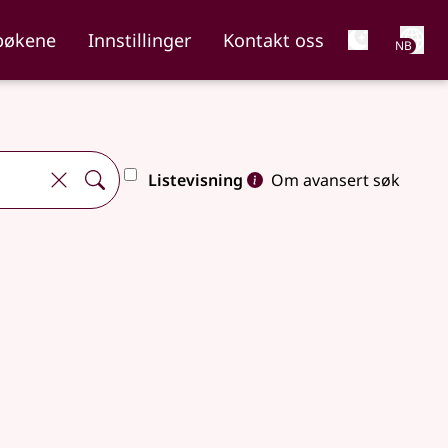
Net
bøkene
Innstillinger
Kontakt oss
NB
Listevisning
Om avansert søk