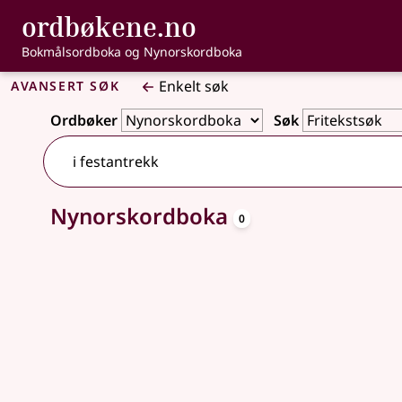
, Bokmålsordbo
ordbøkene.no
Gå til hovedinnhold
Tilgjengelighet
Bokmålsordboka og Nynorskordboka
Avansert søk
Enkelt søk
Ordbøker
Søk
oppslagsord
Nynorskordboka
Ingen treff
0