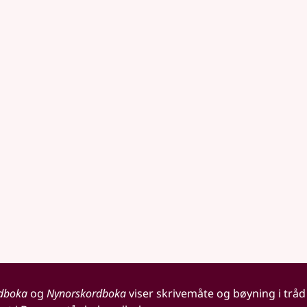
dboka
og
Nynorskordboka
viser skrivemåte og bøyning i tråd