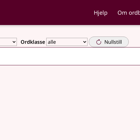
ka og Nynorskordboka
Hjelp
Om ord
Ordklasse
Nullstill