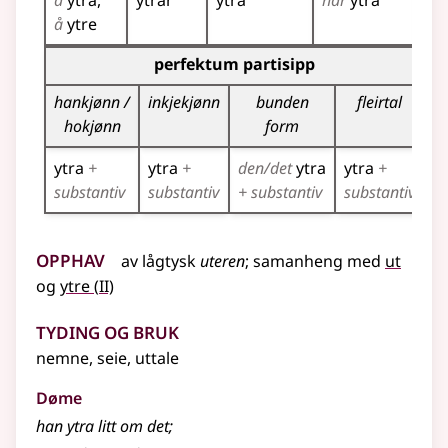
å
ytra
ytrar
ytra
har
ytra
ytr
å
ytre
ytr
Bøyningstabell for dette verbet (partisippformer)
perfektum partisipp
p
p
hankjønn /
inkjekjønn
bunden
fleirtal
hokjønn
form
ytra
+
ytra
+
den/det
ytra
ytra
+
y
substantiv
substantiv
+ substantiv
substantiv
Opphav
av
lågtysk
uteren
;
samanheng
med
ut
2
og
ytre
(
II)
Tyding og bruk
nemne, seie, uttale
Døme
han ytra litt om det
;