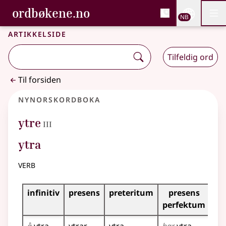
, Bokmålsordboka og N
ordbøkene.no
Nettsi
NB
Men
Gå til hovedinnhold
Tilgjengelighet
Bokmålsordboka og Nynorskordboka
Artikkelside
Tilfeldig ord
Til forsiden
Nynorskordboka
3
ytre
III
ytra
verb
Bøyningstabell for dette verbet
infinitiv
presens
preteritum
presens
im
perfektum