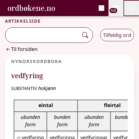
, Bokmålsordboka og N
ordbøkene.no
Nettsi
NB
Men
Gå til hovedinnhold
Tilgjengelighet
Bokmålsordboka og Nynorskordboka
Artikkelside
Tilfeldig ord
Til forsiden
Nynorskordboka
vedfyring
substantiv
hokjønn
Bøyningstabell for dette substantivet
eintal
fleirtal
ubunden
bunden
ubunden
bunden fo
form
form
form
ei
vedfyring
vedfyringa
vedfyringar
vedfyring