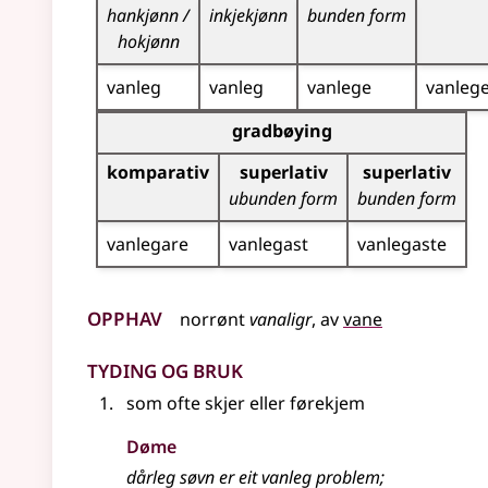
hankjønn /
inkjekjønn
bunden form
hokjønn
vanleg
vanleg
vanlege
vanleg
Bøyningstabell for dette adjektivet (gradbøynin
gradbøying
komparativ
superlativ
superlativ
ubunden form
bunden form
vanlegare
vanlegast
vanlegaste
Opphav
norrønt
vanaligr
, av
vane
Tyding og bruk
som ofte skjer eller førekjem
Døme
dårleg søvn er eit vanleg problem
;