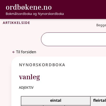
, Bokmålsordbo
ordbøkene.no
Gå til hovedinnhold
Tilgjengelighet
Bokmålsordboka og Nynorskordboka
Artikkelside
Begge
Til forsiden
Nynorskordboka
vanleg
adjektiv
Bøyningstabell for dette adjektivet
eintal
fleirtal