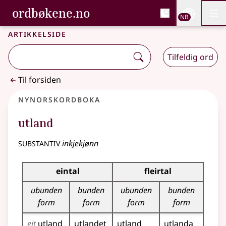
, Bokmålsordboka og N
ordbøkene.no
Nettsi
NB
Men
Gå til hovedinnhold
Tilgjengelighet
Bokmålsordboka og Nynorskordboka
Artikkelside
Tilfeldig ord
Til forsiden
Nynorskordboka
utland
substantiv
inkjekjønn
Bøyningstabell for dette substantivet
eintal
fleirtal
ubunden
bunden
ubunden
bunden
form
form
form
form
eit
utland
utlandet
utland
utlanda