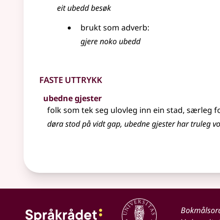
eit ubedd besøk
brukt som adverb:
gjere noko ubedd
Faste uttrykk
ubedne gjester
folk som tek seg ulovleg inn ein stad, særleg fo
døra stod på vidt gap, ubedne gjester har truleg v
Bokmålsor