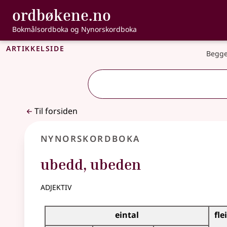
, Bokmålsordbo
ordbøkene.no
Gå til hovedinnhold
Tilgjengelighet
Bokmålsordboka og Nynorskordboka
Artikkelside
Begge
Til forsiden
Nynorskordboka
ubedd
,
ubeden
adjektiv
Bøyningstabell for dette adjektivet
eintal
fle