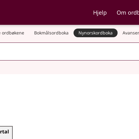
ka og Nynorskordboka
Hjelp
Om ord
 ordbøkene
Bokmålsordboka
Nynorskordboka
Avanser
irtal