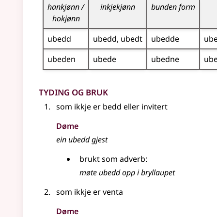
hankjønn /
inkjekjønn
bunden form
hokjønn
ubedd
ubedd
ubedt
ubedde
ub
ubeden
ubede
ubedne
ub
Tyding og bruk
som ikkje er bedd eller invitert
Døme
ein ubedd gjest
brukt som adverb:
møte ubedd opp i bryllaupet
som ikkje er venta
Døme