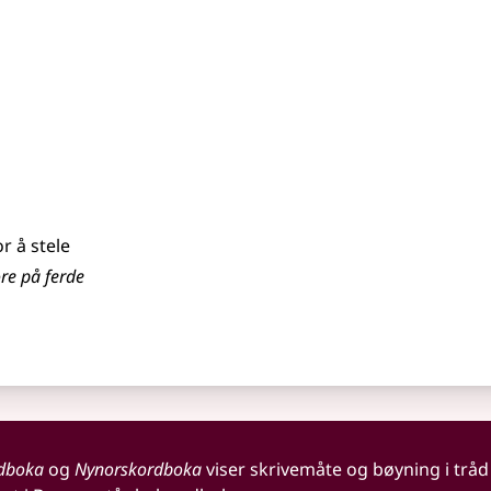
r å stele
ore på ferde
dboka
og
Nynorskordboka
viser skrivemåte og bøyning i tråd