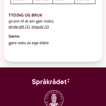
Tyding og bruk
grunn til at ein gjer noko
;
drivkraft
(2)
,
impuls
(2)
Døme
gjere noko av eige tildriv