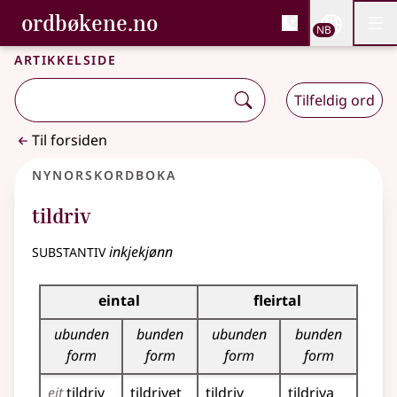
, Bokmålsordboka og N
ordbøkene.no
Nettsi
NB
Men
Gå til hovedinnhold
Tilgjengelighet
Bokmålsordboka og Nynorskordboka
Artikkelside
Tilfeldig ord
Til forsiden
Nynorskordboka
tildriv
substantiv
inkjekjønn
Bøyningstabell for dette substantivet
eintal
fleirtal
ubunden
bunden
ubunden
bunden
form
form
form
form
eit
tildriv
tildrivet
tildriv
tildriva