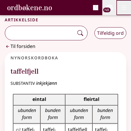
, Bokmålsordboka og N
ordbøkene.no
Nettsi
NB
Men
Gå til hovedinnhold
Tilgjengelighet
Bokmålsordboka og Nynorskordboka
Artikkelside
Tilfeldig ord
Til forsiden
Nynorskordboka
taffelfjell
substantiv
inkjekjønn
Bøyningstabell for dette substantivet
eintal
fleirtal
ubunden
bunden
ubunden
bunden
form
form
form
form
eit
taffel­
taffel­
taffel­fjell
taffel­