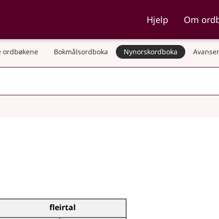
ka og Nynorskordboka
Hjelp
Om ord
 ordbøkene
Bokmålsordboka
Nynorskordboka
Avanser
fleirtal