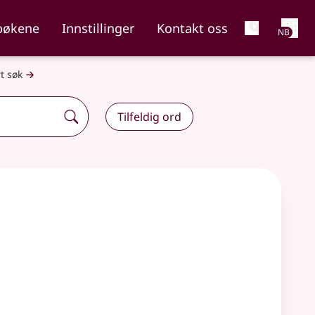
Net
bøkene
Innstillinger
Kontakt oss
NB
t søk
Tilfeldig ord