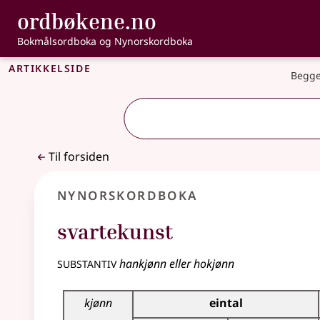
, Bokmålsordbo
ordbøkene.no
Gå til hovedinnhold
Tilgjengelighet
Bokmålsordboka og Nynorskordboka
Artikkelside
Begge
Til forsiden
Nynorskordboka
svartekunst
substantiv
hankjønn eller hokjønn
Bøyningstabell for dette substantivet
kjønn
eintal