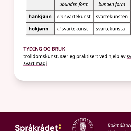
ubunden form
bunden form
hankjønn
ein
svarte­kunst
svarte­kunsten
hokjønn
ei
svarte­kunst
svarte­kunsta
Tyding og bruk
trolldomskunst, særleg praktisert ved hjelp av
s
svart magi
Bokmålsor