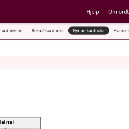
ka og Nynorskordboka
Hjelp
Om ord
 ordbøkene
Bokmålsordboka
Nynorskordboka
Avanser
fleirtal