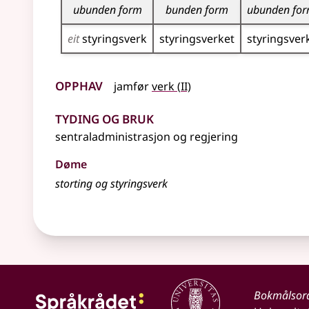
ubunden form
bunden form
ubunden fo
eit
styrings­verk
styrings­verket
styrings­ver
Opphav
2
jamfør
verk
(
II)
Tyding og bruk
sentraladministrasjon og regjering
Døme
storting og styringsverk
Bokmålsor