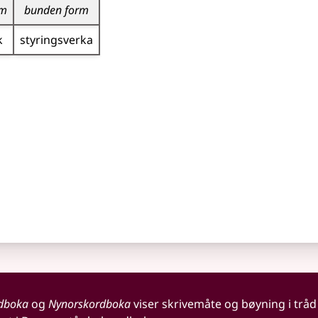
rm
bunden form
k
styrings­verka
dboka
og
Nynorskordboka
viser skrivemåte og bøyning i tråd