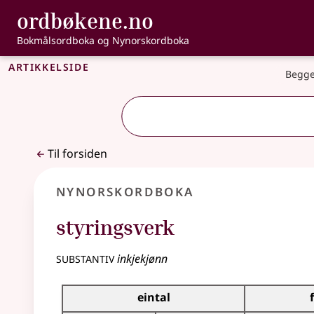
, Bokmålsordbo
ordbøkene.no
Gå til hovedinnhold
Tilgjengelighet
Bokmålsordboka og Nynorskordboka
Artikkelside
Begge
Til forsiden
Nynorskordboka
styringsverk
substantiv
inkjekjønn
Bøyningstabell for dette substantivet
eintal