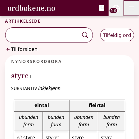
, Bokmålsordboka og N
ordbøkene.no
Nettsi
NB
Men
Gå til hovedinnhold
Tilgjengelighet
Bokmålsordboka og Nynorskordboka
Artikkelside
Tilfeldig ord
Til forsiden
Nynorskordboka
1
styre
I
substantiv
inkjekjønn
Bøyningstabell for dette substantivet
eintal
fleirtal
ubunden
bunden
ubunden
bunden
form
form
form
form
eit
styre
styret
styre
styra