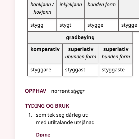
hankjønn /
inkjekjønn
bunden form
hokjønn
stygg
stygt
stygge
stygge
Bøyningstabell for dette adjektivet (gradbøynin
gradbøying
komparativ
superlativ
superlativ
ubunden form
bunden form
styggare
styggast
styggaste
Opphav
norrønt
styggr
Tyding og bruk
som tek seg dårleg ut
;
med utiltalande utsjånad
Døme