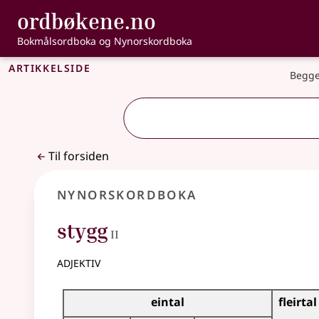
, Bokmålsordbo
ordbøkene.no
Gå til hovedinnhold
Tilgjengelighet
Bokmålsordboka og Nynorskordboka
Artikkelside
Begge
Til forsiden
Nynorskordboka
2
stygg
II
adjektiv
Bøyningstabell for dette adjektivet
eintal
fleirtal