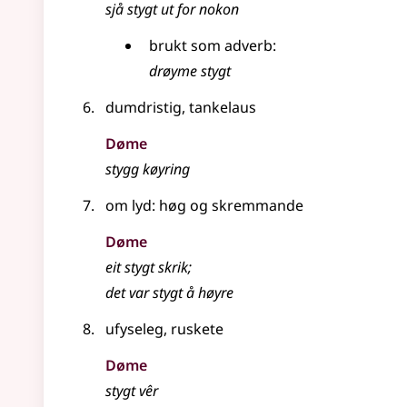
sjå stygt ut for nokon
brukt som adverb:
drøyme stygt
dumdristig, tankelaus
Døme
stygg køyring
om lyd: høg og skremmande
Døme
eit stygt skrik
;
det var stygt å høyre
ufyseleg, ruskete
Døme
stygt vêr