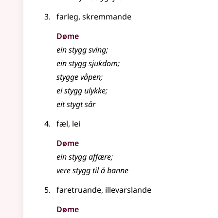
farleg, skremmande
Døme
ein stygg sving
;
ein stygg sjukdom
;
stygge våpen
;
ei stygg ulykke
;
eit stygt sår
fæl, lei
Døme
ein stygg affære
;
vere stygg til å banne
faretruande, illevarslande
Døme