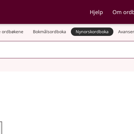
ka og Nynorskordboka
Hjelp
Om ord
 ordbøkene
Bokmålsordboka
Nynorskordboka
Avanser