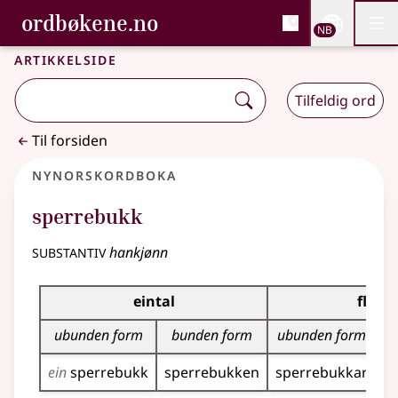
, Bokmålsordboka og N
ordbøkene.no
Nettsi
NB
Men
Gå til hovedinnhold
Tilgjengelighet
Bokmålsordboka og Nynorskordboka
Artikkelside
Tilfeldig ord
Til forsiden
Nynorskordboka
sperrebukk
substantiv
hankjønn
Bøyningstabell for dette substantivet
eintal
fleirt
ubunden form
bunden form
ubunden form
ein
sperrebukk
sperrebukken
sperrebukkar
s