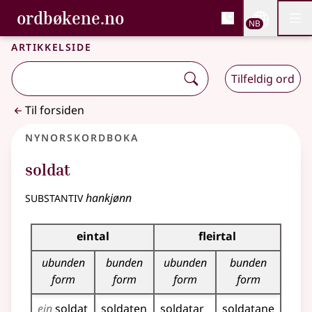
, Bokmålsordboka og N
ordbøkene.no
Nettsi
NB
Men
Gå til hovedinnhold
Tilgjengelighet
Bokmålsordboka og Nynorskordboka
Artikkelside
Tilfeldig ord
Til forsiden
Nynorskordboka
soldat
substantiv
hankjønn
Bøyningstabell for dette substantivet
eintal
fleirtal
ubunden
bunden
ubunden
bunden
form
form
form
form
ein
soldat
soldaten
soldatar
soldatane