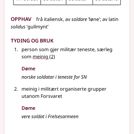
Opphav
frå
italiensk
, av
soldare
‘løne’
;
av
latin
solidus
‘gullmynt’
Tyding og bruk
person som gjer militær teneste, særleg
som
meinig
(2)
Døme
norske soldatar i teneste for SN
meinig i militært organiserte grupper
utanom Forsvaret
Døme
vere soldat i Frelsesarmeen