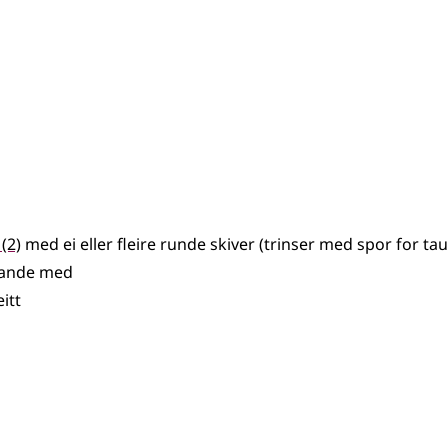
(2)
med ei
eller
fleire runde skiver (trinser med spor for ta
knande med
itt