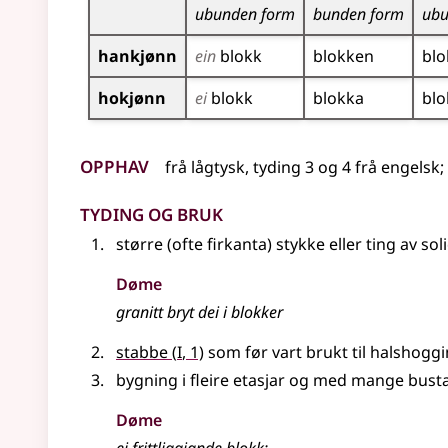
ubunden form
bunden form
ubu
hankjønn
ein
blokk
blokken
blo
hokjønn
ei
blokk
blokka
blo
Opphav
frå
lågtysk
,
tyding 3 og 4 frå
engelsk
;
Tyding og bruk
større (ofte firkanta) stykke
eller
ting av sol
Døme
granitt bryt dei i blokker
1
stabbe
(
I
, 1)
som før vart brukt til halshogg
bygning i fleire etasjar og med mange bust
Døme