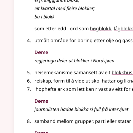
ei frittliggjande blokk
;
eit kvartal med fleire blokker
;
bu i blokk
som etterledd i ord som
høgblokk
lågblokk
utmålt område for boring etter olje og gass
Døme
regjeringa deler ut blokker i Nordsjøen
heisemekanisme samansett av eit
blokkhus
reiskap, form til å vide ut sko, hattar og li
ihophefta ark som lett kan rivast av eitt for e
Døme
journalisten hadde blokka si full frå intervjuet
samband mellom grupper, parti
eller
statar