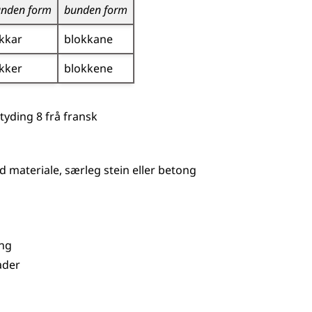
nden form
bunden form
kkar
blokkane
kker
blokkene
tyding 8 frå
fransk
id materiale, særleg stein
eller
betong
ing
ader