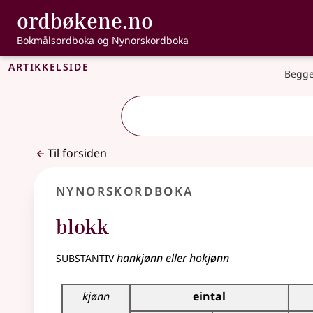
, Bokmålsordbo
ordbøkene.no
Gå til hovedinnhold
Tilgjengelighet
Bokmålsordboka og Nynorskordboka
Artikkelside
Begge
Til forsiden
Nynorskordboka
blokk
substantiv
hankjønn eller hokjønn
Bøyningstabell for dette substantivet
kjønn
eintal