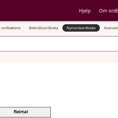
ka og Nynorskordboka
Hjelp
Om ord
 ordbøkene
Bokmålsordboka
Nynorskordboka
Avanser
fleirtal