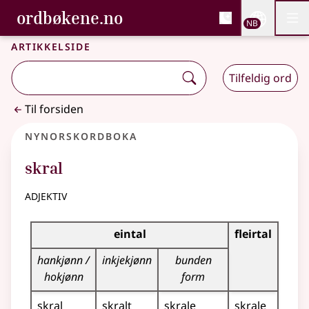
, Bokmålsordboka og N
ordbøkene.no
Nettsi
NB
Men
Gå til hovedinnhold
Tilgjengelighet
Bokmålsordboka og Nynorskordboka
Artikkelside
Tilfeldig ord
Til forsiden
Nynorskordboka
skral
adjektiv
Bøyningstabell for dette adjektivet
eintal
fleirtal
hankjønn /
inkjekjønn
bunden
hokjønn
form
skral
skralt
skrale
skrale