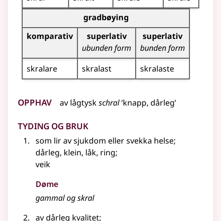
Bøyningstabell for dette adjektivet (gradbøyning)
gradbøying
komparativ
superlativ
superlativ
ubunden form
bunden form
skralare
skralast
skralaste
Opphav
av
lågtysk
schral
‘knapp, dårleg’
Tyding og bruk
som lir av sjukdom eller svekka helse
;
dårleg, klein, låk, ring
;
veik
Døme
gammal og skral
av dårleg kvalitet
;