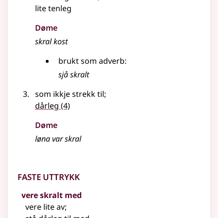
lite tenleg
Døme
skral kost
brukt som
adverb
:
sjå skralt
som ikkje strekk til
;
dårleg
(4)
Døme
løna var skral
Faste uttrykk
vere skralt med
vere lite av
;