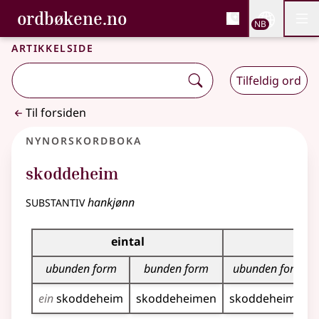
, Bokmålsordboka og N
ordbøkene.no
Nettsi
NB
Men
Gå til hovedinnhold
Tilgjengelighet
Bokmålsordboka og Nynorskordboka
Artikkelside
Tilfeldig ord
Til forsiden
Nynorskordboka
skoddeheim
substantiv
hankjønn
Bøyningstabell for dette substantivet
eintal
flei
ubunden form
bunden form
ubunden form
ein
skoddeheim
skoddeheimen
skoddeheimar