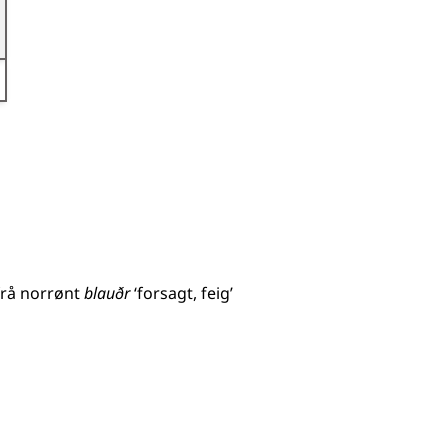
g)
rå
norrønt
blauðr
‘forsagt, feig’