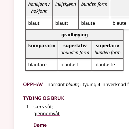
hankjønn /
inkjekjønn
bunden form
hokjønn
blaut
blautt
blaute
blaute
Bøyningstabell for dette adjektivet (gradbøynin
gradbøying
komparativ
superlativ
superlativ
ubunden form
bunden form
blautare
blautast
blautaste
Opphav
norrønt
blautr
;
i
tyding
4
innverknad
f
Tyding og bruk
særs våt
;
gjennomvåt
Døme