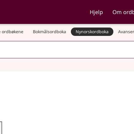
ka og Nynorskordboka
Hjelp
Om ord
 ordbøkene
Bokmålsordboka
Nynorskordboka
Avanser