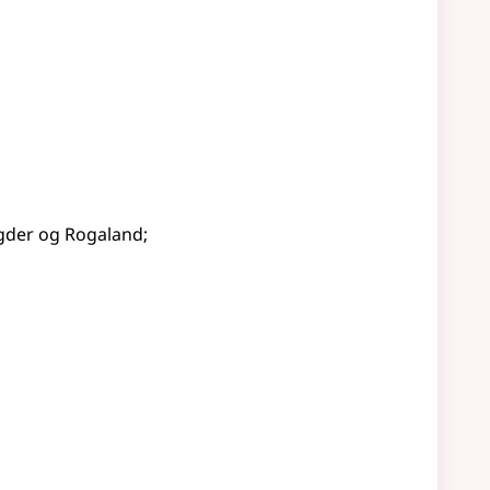
i Agder og Rogaland
;