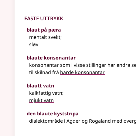
Faste uttrykk
blaut på pæra
mentalt svekt
;
sløv
blaute konsonantar
konsonantar som i visse stillingar har endra s
til skilnad frå
harde konsonantar
blautt vatn
kalkfattig vatn
;
mjukt vatn
den blaute kyststripa
dialektområde i Agder og Rogaland med over