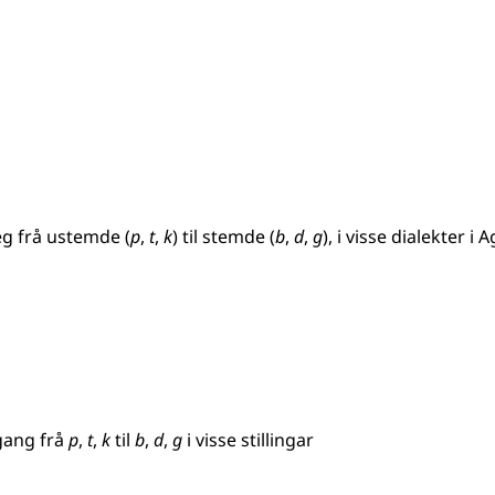
eg frå ustemde (
p
,
t
,
k
) til stemde (
b
,
d
,
g
), i visse dialekter 
gang frå
p
,
t
,
k
til
b
,
d
,
g
i visse stillingar