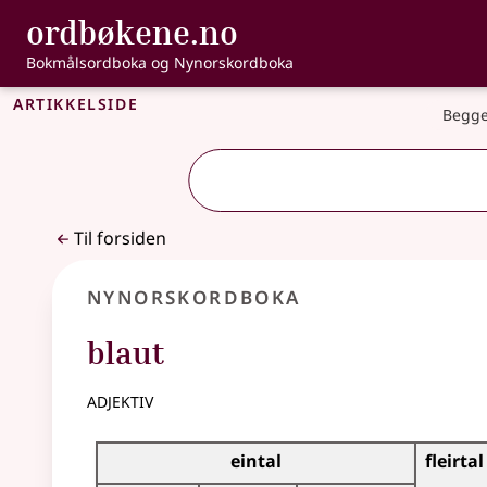
, Bokmålsordbo
ordbøkene.no
Gå til hovedinnhold
Tilgjengelighet
Bokmålsordboka og Nynorskordboka
Artikkelside
Begge
Til forsiden
Nynorskordboka
blaut
adjektiv
Bøyningstabell for dette adjektivet
eintal
fleirtal