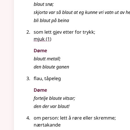
blaut snø
;
skjorta var så blaut at eg kunne vri vatn ut av 
bli blaut på beina
som lett gjev etter for trykk
;
mjuk
(1)
Døme
blautt metall
;
den blaute ganen
flau, tåpeleg
Døme
fortelje blaute vitsar
;
den der var blaut!
om person: lett å røre
eller
skremme
;
nærtakande