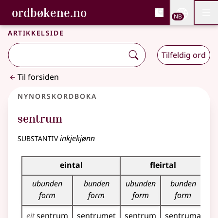
, Bokmålsordboka og N
ordbøkene.no
Nettsi
NB
Men
Gå til hovedinnhold
Tilgjengelighet
Bokmålsordboka og Nynorskordboka
Artikkelside
Tilfeldig ord
Til forsiden
Nynorskordboka
sentrum
substantiv
inkjekjønn
Bøyningstabell for dette substantivet
eintal
fleirtal
ubunden
bunden
ubunden
bunden
form
form
form
form
eit
sentrum
sentrumet
sentrum
sentruma