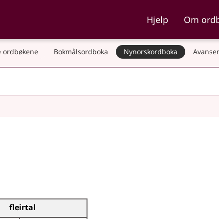
ka og Nynorskordboka
Hjelp
Om ord
 ordbøkene
Bokmålsordboka
Nynorskordboka
Avanser
fleirtal