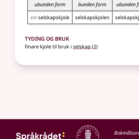
ubunden form
bunden form
ubunden 
ein
selskaps­kjole
selskaps­kjolen
selskaps­k
Tyding og bruk
finare kjole til bruk i
selskap
(2)
Bokmålsor