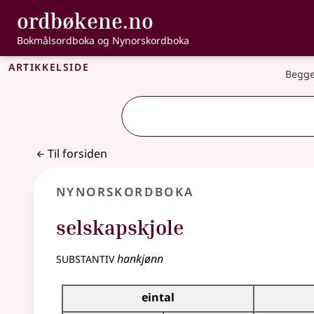
, Bokmålsordbo
ordbøkene.no
Gå til hovedinnhold
Tilgjengelighet
Bokmålsordboka og Nynorskordboka
Artikkelside
Begge
Til forsiden
Nynorskordboka
selskapskjole
substantiv
hankjønn
Bøyningstabell for dette substantivet
eintal