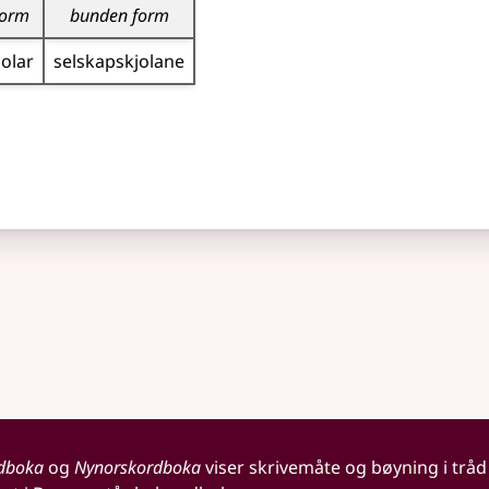
form
bunden form
jolar
selskaps­kjolane
dboka
og
Nynorskordboka
viser skrivemåte og bøyning i tråd