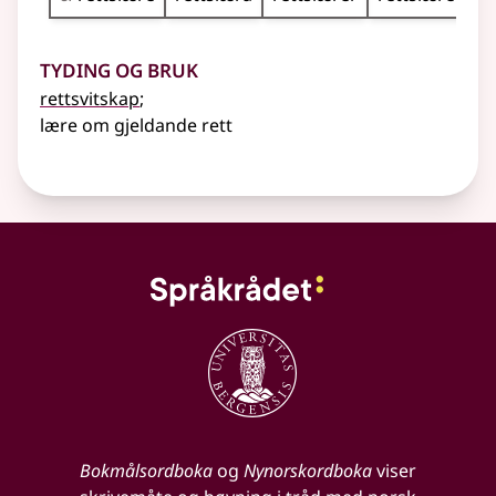
Tyding og bruk
rettsvitskap
;
lære om gjeldande rett
Bokmålsordboka
og
Nynorskordboka
viser