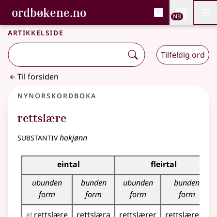
, Bokmålsordboka og N
ordbøkene.no
Nettsi
NB
Men
Gå til hovedinnhold
Tilgjengelighet
Bokmålsordboka og Nynorskordboka
Artikkelside
Tilfeldig ord
Til forsiden
Nynorskordboka
rettslære
substantiv
hokjønn
Bøyningstabell for dette substantivet
eintal
fleirtal
ubunden
bunden
ubunden
bunden
form
form
form
form
ei
rettslære
rettslæra
rettslærer
rettslærene