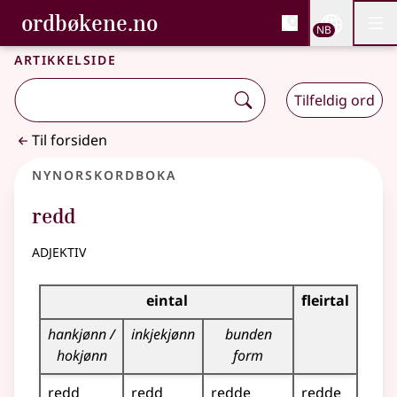
, Bokmålsordboka og N
ordbøkene.no
Nettsi
NB
Men
Gå til hovedinnhold
Tilgjengelighet
Bokmålsordboka og Nynorskordboka
Artikkelside
Tilfeldig ord
Til forsiden
Nynorskordboka
redd
adjektiv
Bøyningstabell for dette adjektivet
eintal
fleirtal
hankjønn /
inkjekjønn
bunden
hokjønn
form
redd
redd
redde
redde