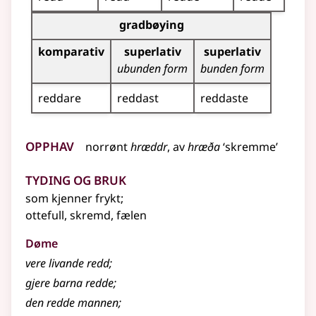
Bøyningstabell for dette adjektivet (gradbøyning)
gradbøying
komparativ
superlativ
superlativ
ubunden form
bunden form
reddare
reddast
reddaste
Opphav
norrønt
hræddr
, av
hræða
‘skremme’
Tyding og bruk
som kjenner frykt
;
ottefull, skremd, fælen
Døme
vere livande redd
;
gjere barna redde
;
den redde mannen
;