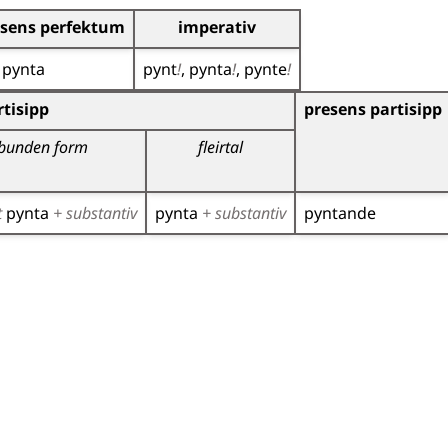
esens perfektum
imperativ
r
pynta
pynt
!
pynta
!
pynte
!
r)
tisipp
presens partisipp
bunden form
fleirtal
t
pynta
+ substantiv
pynta
+ substantiv
pyntande