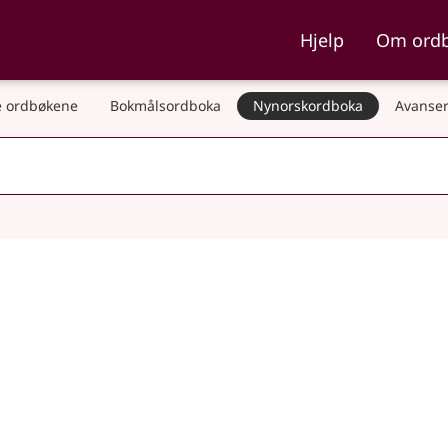
ka og Nynorskordboka
Hjelp
Om ord
 ordbøkene
Bokmålsordboka
Nynorskordboka
Avanser