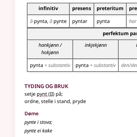
Bøyningstabell for dette verbet
infinitiv
presens
preteritum
pr
å
pynta
å
pynte
pyntar
pynta
ha
Bøyningstabell for dette verbet (partisippforme
perfektum par
hankjønn /
inkjekjønn
hokjønn
pynta
+ substantiv
pynta
+ substantiv
den/de
Tyding og bruk
2
setje
pynt
(
II)
på
;
ordne, stelle i stand, pryde
Døme
pynte i stova
;
pynte ei kake