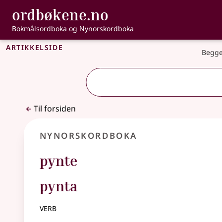
, Bokmålsordbo
ordbøkene.no
Gå til hovedinnhold
Tilgjengelighet
Bokmålsordboka og Nynorskordboka
Artikkelside
Begge
Til forsiden
Nynorskordboka
pynte
pynta
verb