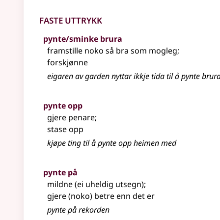
Faste uttrykk
pynte/sminke brura
framstille noko så bra som mogleg
;
forskjønne
eigaren av garden nyttar ikkje tida til å pynte brura
pynte opp
gjere penare
;
stase opp
kjøpe ting til å pynte opp heimen med
pynte på
mildne (ei uheldig utsegn)
;
gjere (noko) betre enn det er
pynte på rekorden