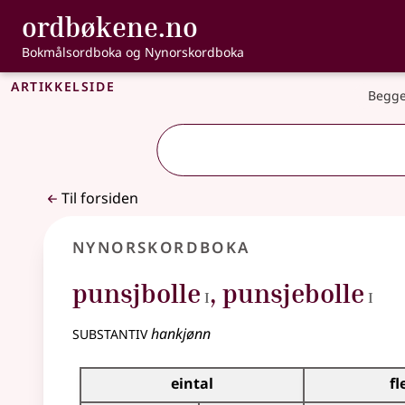
, Bokmålsordbo
ordbøkene.no
Gå til hovedinnhold
Tilgjengelighet
Bokmålsordboka og Nynorskordboka
Artikkelside
Begge
Til forsiden
Nynorskordboka
1
1
punsjbolle
,
punsjebolle
I
I
substantiv
hankjønn
Bøyningstabell for dette substantivet
eintal
fl