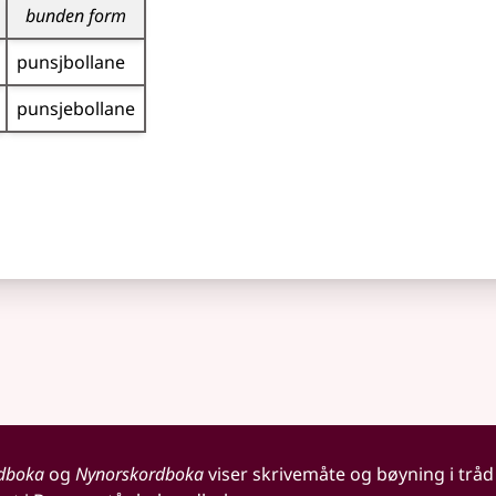
bunden form
punsjbollane
punsje­bollane
dboka
og
Nynorskordboka
viser skrivemåte og bøyning i tråd