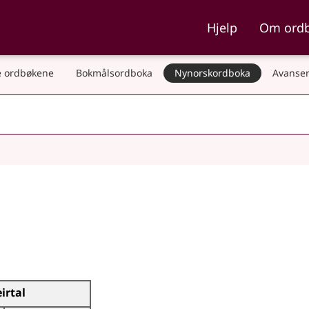
ka og Nynorskordboka
Hjelp
Om ord
 ordbøkene
Bokmålsordboka
Nynorskordboka
Avanser
eirtal