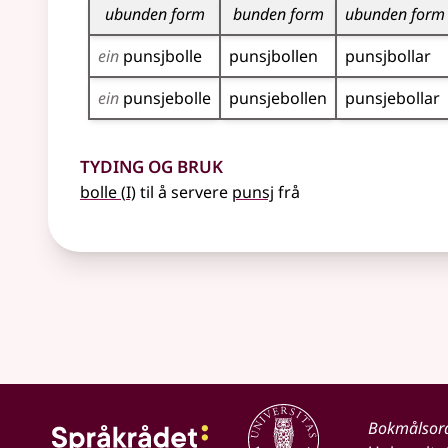
ubunden form
bunden form
ubunden form
ein
punsjbolle
punsjbollen
punsjbollar
ein
punsje­bolle
punsje­bollen
punsje­bollar
Tyding og bruk
1
bolle
(
I)
til å servere
punsj
frå
Bokmålsor