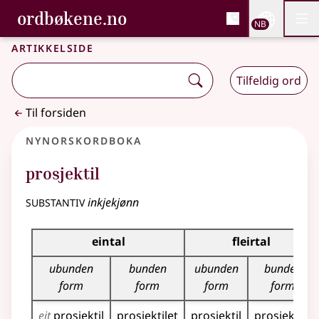
, Bokmålsordboka og N
ordbøkene.no
Nettsi
NB
Men
Gå til hovedinnhold
Tilgjengelighet
Bokmålsordboka og Nynorskordboka
Artikkelside
Tilfeldig ord
Til forsiden
Nynorskordboka
prosjektil
substantiv
inkjekjønn
Bøyningstabell for dette substantivet
eintal
fleirtal
ubunden
bunden
ubunden
bunden
form
form
form
form
eit
prosjektil
prosjektilet
prosjektil
prosjektila