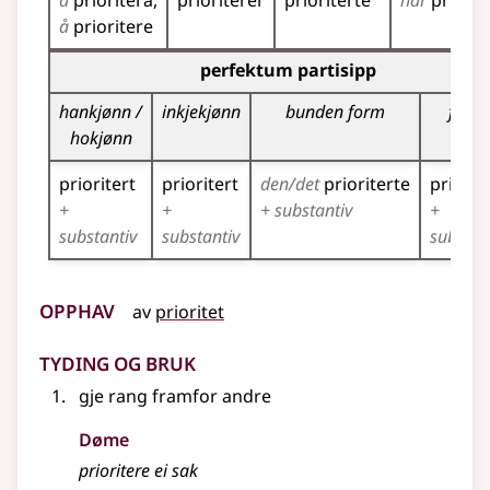
å
prioritera
prioriterer
prioriterte
har
priorit
å
prioritere
Bøyningstabell for dette verbet (partisippformer)
perfektum partisipp
hankjønn /
inkjekjønn
bunden form
fleirt
hokjønn
prioritert
prioritert
den/det
prioriterte
priorit
+
+
+ substantiv
+
substantiv
substantiv
substan
Opphav
av
prioritet
Tyding og bruk
gje rang framfor andre
Døme
prioritere ei sak