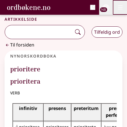
, Bokmålsordboka og N
ordbøkene.no
Nettsi
NB
Men
Gå til hovedinnhold
Tilgjengelighet
Bokmålsordboka og Nynorskordboka
Artikkelside
Tilfeldig ord
Til forsiden
Nynorskordboka
prioritere
prioritera
verb
Bøyningstabell for dette verbet
infinitiv
presens
preteritum
presens
perfekt