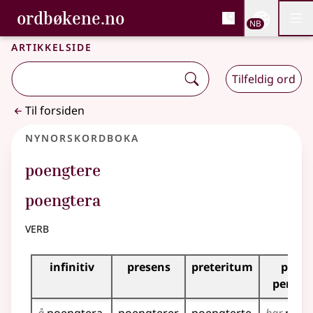
, Bokmålsordboka og N
ordbøkene.no
Nettsi
NB
Men
Gå til hovedinnhold
Tilgjengelighet
Bokmålsordboka og Nynorskordboka
Artikkelside
Tilfeldig ord
Til forsiden
Nynorskordboka
poengtere
poengtera
verb
Bøyningstabell for dette verbet
infinitiv
presens
preteritum
prese
perfek