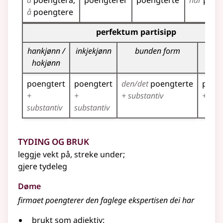
å
poengtera
poengterer
poengterte
har
poen
å
poengtere
Bøyningstabell for dette verbet (partisippformer)
perfektum partisipp
hankjønn /
inkjekjønn
bunden form
fle
hokjønn
poengtert
poengtert
den/det
poengterte
poen
+
+
+ substantiv
+ subs
substantiv
substantiv
Tyding og bruk
leggje vekt på, streke under
;
gjere tydeleg
Døme
firmaet poengterer den faglege ekspertisen dei har
brukt som
adjektiv
: