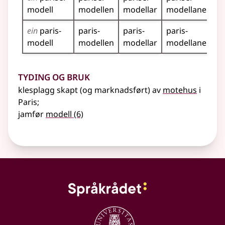
modell
modellen
modellar
modellane
ein
paris­
paris­
paris­
paris­
modell
modellen
modellar
modellane
Tyding og bruk
klesplagg skapt (og marknadsført) av
motehus
i
Paris
;
jamfør
modell
(6)