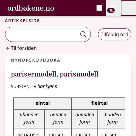
, Bokmålsordboka og N
ordbøkene.no
Nettsi
NB
Men
Gå til hovedinnhold
Tilgjengelighet
Bokmålsordboka og Nynorskordboka
Artikkelside
Tilfeldig ord
Til forsiden
Nynorskordboka
parisermodell
,
parismodell
substantiv
hankjønn
Bøyningstabell for dette substantivet
eintal
fleirtal
ubunden
bunden
ubunden
bunden
form
form
form
form
ein
pariser­
pariser­
pariser­
pariser­