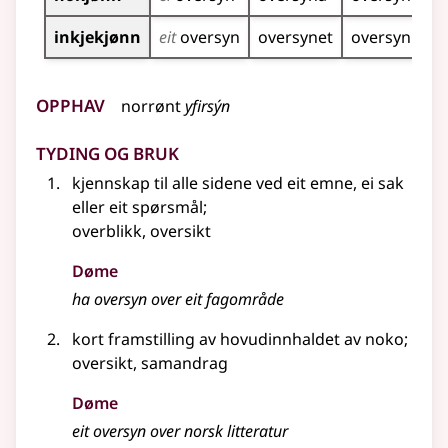
inkjekjønn
eit
oversyn
oversynet
oversyn
Opphav
norrønt
yfirsýn
Tyding og bruk
kjennskap til alle sidene ved eit emne, ei sak
eller eit spørsmål
;
overblikk, oversikt
Døme
ha oversyn over eit fagområde
kort framstilling av hovudinnhaldet av noko
;
oversikt, samandrag
Døme
eit oversyn over norsk litteratur