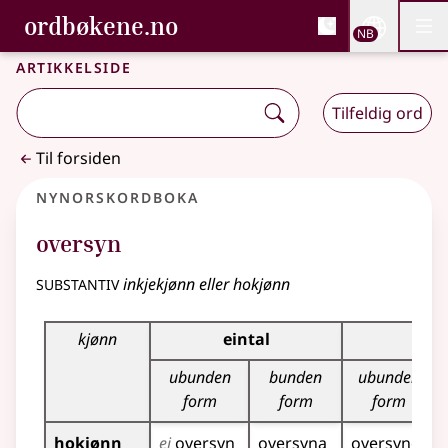
, Bokmålsordboka og N
ordbøkene.no
Nettsi
NB
Men
Gå til hovedinnhold
Tilgjengelighet
Bokmålsordboka og Nynorskordboka
Artikkelside
Tilfeldig ord
Til forsiden
Nynorskordboka
oversyn
substantiv
inkjekjønn eller hokjønn
Bøyningstabell for dette substantivet
kjønn
eintal
flei
ubunden
bunden
ubunden
form
form
form
hokjønn
ei
oversyn
oversyna
oversyner