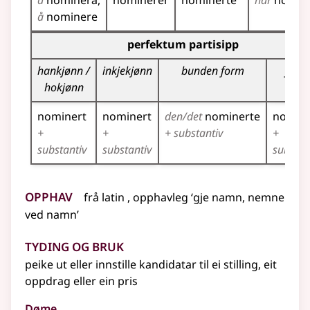
å
nominera
nominerer
nominerte
har
nomin
å
nominere
Bøyningstabell for dette verbet (partisippformer)
perfektum partisipp
hankjønn /
inkjekjønn
bunden form
fleirt
hokjønn
nominert
nominert
den/det
nominerte
nomine
+
+
+ substantiv
+
substantiv
substantiv
substan
Opphav
frå
latin
, opphavleg ‘gje namn, nemne
ved namn’
Tyding og bruk
peike ut eller innstille kandidatar til ei stilling, eit
oppdrag eller ein pris
Døme