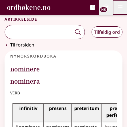
, Bokmålsordboka og N
ordbøkene.no
Nettsi
NB
Men
Gå til hovedinnhold
Tilgjengelighet
Bokmålsordboka og Nynorskordboka
Artikkelside
Tilfeldig ord
Til forsiden
Nynorskordboka
nominere
nominera
verb
Bøyningstabell for dette verbet
infinitiv
presens
preteritum
presen
perfekt