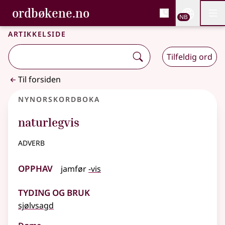
, Bokmålsordboka og N
ordbøkene.no
Nettsi
NB
Men
Gå til hovedinnhold
Tilgjengelighet
Bokmålsordboka og Nynorskordboka
Artikkelside
Tilfeldig ord
Til forsiden
Nynorskordboka
naturlegvis
adverb
Opphav
jamfør
-vis
Tyding og bruk
sjølvsagd