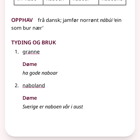
Opphav
frå
dansk
;
jamfør
norrønt
nábúi
‘ein
som bur nær’
Tyding og bruk
granne
Døme
ha gode naboar
naboland
Døme
Sverige er naboen vår i aust