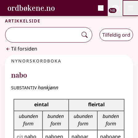
, Bokmålsordboka og N
ordbøkene.no
Nettsi
NB
Men
Gå til hovedinnhold
Tilgjengelighet
Bokmålsordboka og Nynorskordboka
Artikkelside
Tilfeldig ord
Til forsiden
Nynorskordboka
nabo
substantiv
hankjønn
Bøyningstabell for dette substantivet
eintal
fleirtal
ubunden
bunden
ubunden
bunden
form
form
form
form
ein
nabo
naboen
naboar
naboane