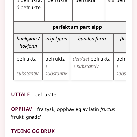
å
befrukta
befruktar
befrukta
har
befrukta
å
befrukte
Bøyningstabell for dette verbet (partisippformer)
perfektum partisipp
hankjønn /
inkjekjønn
bunden form
fleirtal
hokjønn
befrukta
befrukta
den/det
befrukta
befrukta
+
+
+ substantiv
+
substantiv
substantiv
substanti
Uttale
befrukˊte
Opphav
frå
tysk
;
opphavleg av
latin
fructus
‘frukt, grøde’
Tyding og bruk