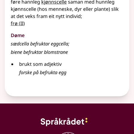
føre hannleg
kjønnscelle
saman med hunnleg
kjønnscelle (hos menneske, dyr eller plante) slik
at det veks fram eit nytt individ
;
2
frø
(
II)
Døme
sædcella befruktar eggcella
;
biene befruktar blomstrane
brukt som
adjektiv
forske på befrukta egg