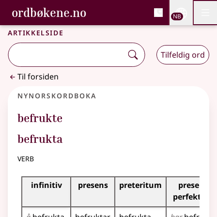
, Bokmålsordboka og N
ordbøkene.no
Nettsi
NB
Men
Gå til hovedinnhold
Tilgjengelighet
Bokmålsordboka og Nynorskordboka
Artikkelside
Tilfeldig ord
Til forsiden
Nynorskordboka
befrukte
befrukta
verb
Bøyningstabell for dette verbet
infinitiv
presens
preteritum
presens
perfektum