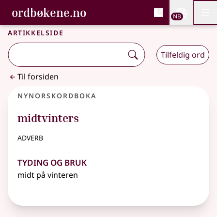
, Bokmålsordboka og N
ordbøkene.no
Nettsi
NB
Men
Gå til hovedinnhold
Tilgjengelighet
Bokmålsordboka og Nynorskordboka
Artikkelside
Tilfeldig ord
Til forsiden
Nynorskordboka
midtvinters
adverb
Tyding og bruk
midt på vinteren