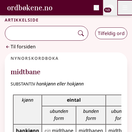
, Bokmålsordboka og N
ordbøkene.no
Nettsi
NB
Men
Gå til hovedinnhold
Tilgjengelighet
Bokmålsordboka og Nynorskordboka
Artikkelside
Tilfeldig ord
Til forsiden
Nynorskordboka
midtbane
substantiv
hankjønn eller hokjønn
Bøyningstabell for dette substantivet
kjønn
eintal
f
ubunden
bunden
ubunden
form
form
form
hankjønn
ein
midtbane
midtbanen
midtbanar