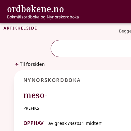
, Bokmålsordbo
ordbøkene.no
Gå til hovedinnhold
Tilgjengelighet
Bokmålsordboka og Nynorskordboka
Artikkelside
Begge
Til forsiden
Nynorskordboka
meso-
prefiks
Opphav
av
gresk
mesos
‘i midten’