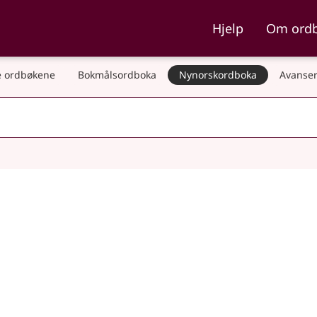
ka og Nynorskordboka
Hjelp
Om ord
 ordbøkene
Bokmålsordboka
Nynorskordboka
Avanser