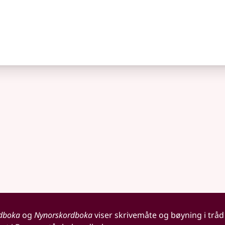
dboka
og
Nynorskordboka
viser skrivemåte og bøyning i tråd