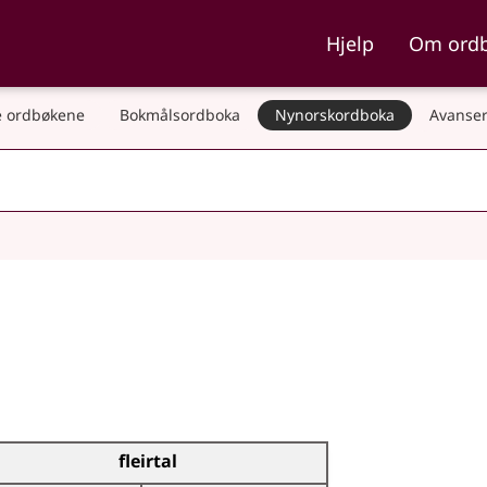
ka og Nynorskordboka
Hjelp
Om ord
 ordbøkene
Bokmålsordboka
Nynorskordboka
Avanser
fleirtal