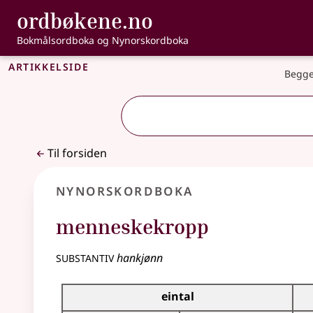
, Bokmålsordbo
ordbøkene.no
Gå til hovedinnhold
Tilgjengelighet
Bokmålsordboka og Nynorskordboka
Artikkelside
Begge
Til forsiden
Nynorskordboka
menneskekropp
substantiv
hankjønn
Bøyningstabell for dette substantivet
eintal