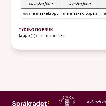
ubunden form
bunden form
ein
menneske­kropp
menneske­kroppen
me
Tyding og bruk
kropp
(1)
til eit menneske
Bokmålsor