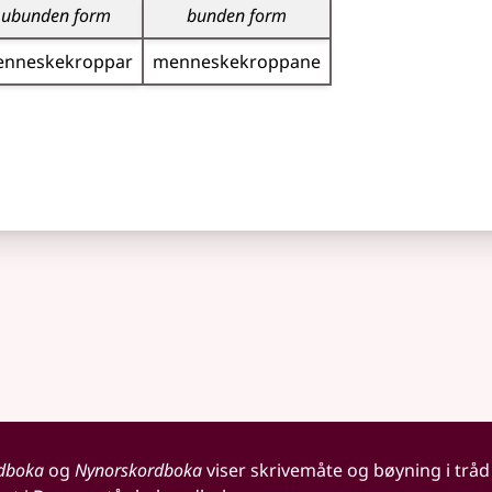
ubunden form
bunden form
nneske­kroppar
menneske­kroppane
dboka
og
Nynorskordboka
viser skrivemåte og bøyning i tråd