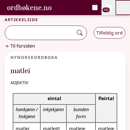
, Bokmålsordboka og N
ordbøkene.no
Nettsi
NB
Men
Gå til hovedinnhold
Tilgjengelighet
Bokmålsordboka og Nynorskordboka
Artikkelside
Tilfeldig ord
Til forsiden
Nynorskordboka
matlei
adjektiv
Bøyningstabell for dette adjektivet
eintal
fleirtal
hankjønn /
inkjekjønn
bunden
hokjønn
form
matlei
matleitt
matleie
matleie