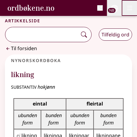
, Bokmålsordboka og N
ordbøkene.no
Nettsi
NB
Men
Gå til hovedinnhold
Tilgjengelighet
Bokmålsordboka og Nynorskordboka
Artikkelside
Tilfeldig ord
Til forsiden
Nynorskordboka
likning
substantiv
hokjønn
Bøyningstabell for dette substantivet
eintal
fleirtal
ubunden
bunden
ubunden
bunden
form
form
form
form
ei
likning
likninga
likningar
likningane