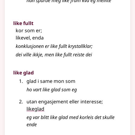
han spurde meg like fram kva eg meinte
like fullt
kor som er
;
likevel, enda
konklusjonen er like fullt krystallklar
;
dei ville ikkje, men like fullt reiste dei
like glad
glad i same mon som
ho vart like glad som eg
utan engasjement
eller
interesse
;
likeglad
eg var blitt like glad med korleis det skulle
ende