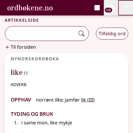
, Bokmålsordboka og N
ordbøkene.no
Nettsi
NB
Men
Gå til hovedinnhold
Tilgjengelighet
Bokmålsordboka og Nynorskordboka
Artikkelside
Tilfeldig ord
Til forsiden
Nynorskordboka
4
like
IV
adverb
Opphav
3
norrønt
líka
;
jamfør
lik
(
III)
Tyding og bruk
i same mon, like mykje