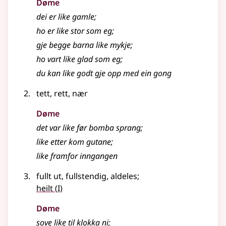
Døme
dei er like gamle
;
ho er like stor som eg
;
gje begge barna like mykje
;
ho vart like glad som eg
;
du kan like godt gje opp med ein gong
tett, rett, nær
Døme
det var like før bomba sprang
;
like etter kom gutane
;
like framfor inngangen
fullt ut, fullstendig, aldeles
;
1
heilt
(
I)
Døme
sove like til klokka ni
;