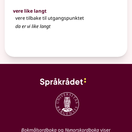
vere like langt
vere tilbake til utgangspunktet
da er vi like langt
Bokmålsordboka
og
Nynorskordboka
viser