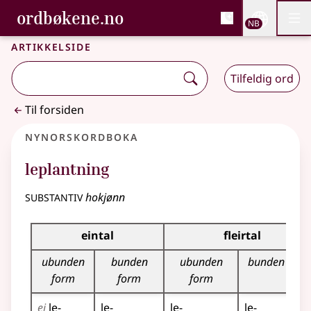
, Bokmålsordboka og N
ordbøkene.no
Nettsi
NB
Men
Gå til hovedinnhold
Tilgjengelighet
Bokmålsordboka og Nynorskordboka
Artikkelside
Tilfeldig ord
Til forsiden
Nynorskordboka
leplantning
substantiv
hokjønn
Bøyningstabell for dette substantivet
eintal
fleirtal
ubunden
bunden
ubunden
bunden form
form
form
form
ei
le­
le­
le­
le­