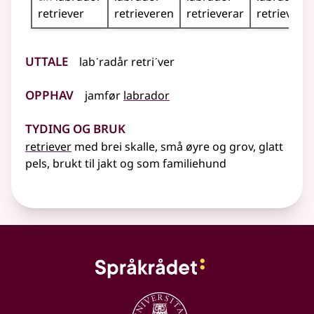
retriever
retrieveren
retrieverar
retrievera
Uttale
labˊradår retriˊver
Opphav
jamfør
labrador
Tyding og bruk
retriever
med brei skalle, små øyre og grov, glatt
pels, brukt til jakt og som familiehund