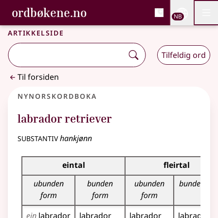
, Bokmålsordboka og N
ordbøkene.no
Nettsi
NB
Men
Gå til hovedinnhold
Tilgjengelighet
Bokmålsordboka og Nynorskordboka
Artikkelside
Tilfeldig ord
Til forsiden
Nynorskordboka
labrador retriever
substantiv
hankjønn
Bøyningstabell for dette substantivet
eintal
fleirtal
ubunden
bunden
ubunden
bunden fo
form
form
form
ein
labrador
labrador
labrador
labrador