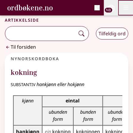
, Bokmålsordboka og N
ordbøkene.no
Nettsi
NB
Men
Gå til hovedinnhold
Tilgjengelighet
Bokmålsordboka og Nynorskordboka
Artikkelside
Tilfeldig ord
Til forsiden
Nynorskordboka
kokning
substantiv
hankjønn eller hokjønn
Bøyningstabell for dette substantivet
kjønn
eintal
flei
ubunden
bunden
ubunden
form
form
form
hankjønn
ein
kokning
kokningen
kokningar