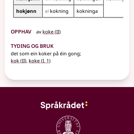
hokjønn
ei
kokning
kokninga
Opphav
2
av
koke
(
II)
Tyding og bruk
det som ein koker på éin gong
;
2
1
kok
(
II)
,
koke
(
I
, 1)